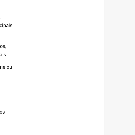
 
ipais: 
s, 
ais.
ne ou 
os 