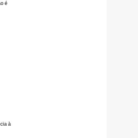
o é 
ia à 