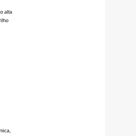
 alta 
lho 
mica, 