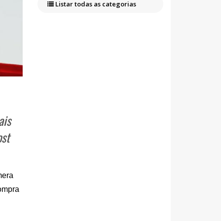
Listar todas as categorias
ais
ost
era 
ompra 