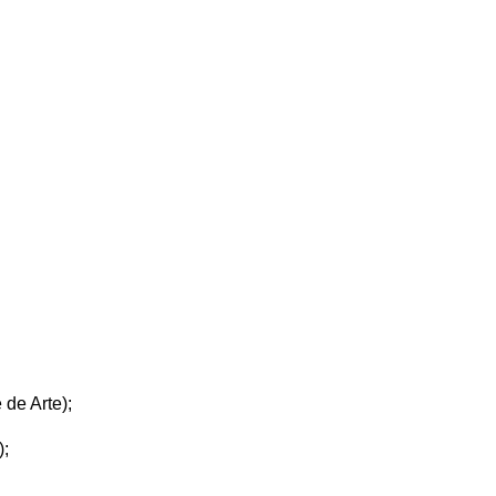
 de Arte);
);