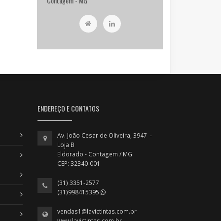
Contagem - MG
ENDEREÇO E CONTATOS
Av. João Cesar de Oliveira, 3947 -
Loja B
Eldorado - Contagem / MG
CEP: 32340-001
(31) 3351-2577
(31)998415395
vendas1@lavictintas.com.br
www.lavictintas.com.br