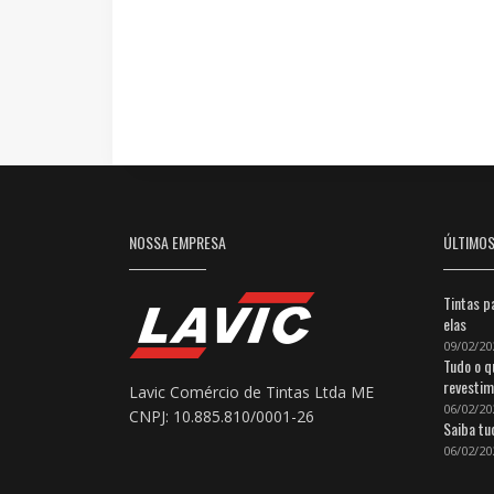
NOSSA EMPRESA
ÚLTIMO
Tintas p
elas
09/02/20
Tudo o q
revestim
Lavic Comércio de Tintas Ltda ME
06/02/20
CNPJ: 10.885.810/0001-26
Saiba tu
06/02/20