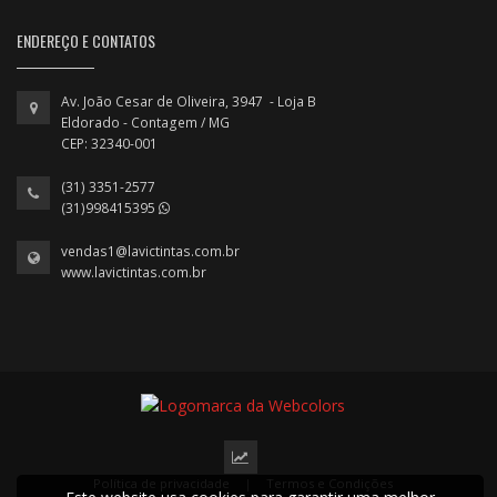
ENDEREÇO E CONTATOS
Av. João Cesar de Oliveira, 3947 - Loja B
Eldorado - Contagem / MG
CEP: 32340-001
(31) 3351-2577
(31)998415395
vendas1@lavictintas.com.br
www.lavictintas.com.br
Política de privacidade
|
Termos e Condições