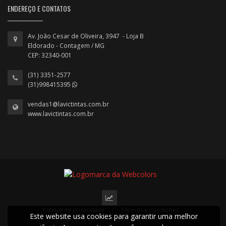
ENDEREÇO E CONTATOS
Av. João Cesar de Oliveira, 3947 - Loja B
Eldorado - Contagem / MG
CEP: 32340-001
(31) 3351-2577
(31)998415395
vendas1@lavictintas.com.br
www.lavictintas.com.br
Política de privacidade
|
Termos e Condições
Este website usa cookies para garantir uma melhor
2022 © Todos os direitos reservados.